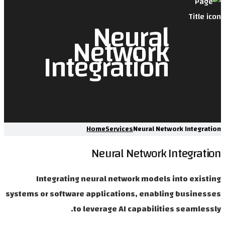
Neura
Networ
Integrati
Home
Services
Neural
Neural Netwo
Integrating neural network mod
systems or software applications, en
to leverage AI capabi