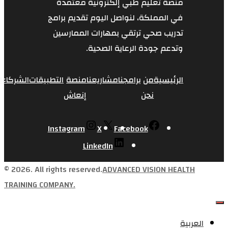
ليم طبي إلكترونية معتمدة
لكة، لنواصل اليوم تقديم برامج
حي ترتقي بمهارات الممارسين
ودة الرعاية الصحية.
ة
من
برامجنا
مشاريعنا
منصة
التطبيقات
الشركاء
العملاء
تواصل
English
نحن
إنعاش
معنا
Instagram
X
Facebook
LinkedIn
© 2026. All rights reserved.
ADVANCED VISI
TRAINING COMPANY.