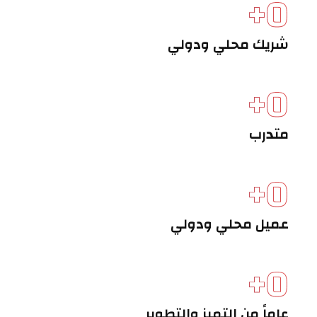
+
0
شريك محلي ودولي
+
0
متدرب
+
0
عميل محلي ودولي
+
0
عاماً من التميز والتطوير