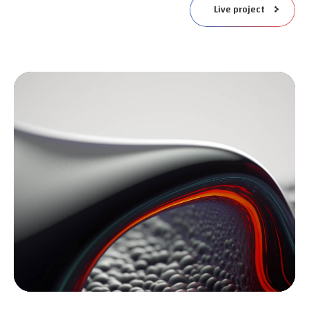
Live project
مشغل
الفيديو