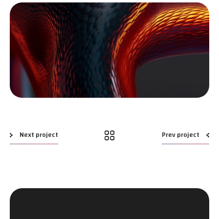
Media error: Format(s) not supported or source(s) not found
تحميل الملف: https://av.edu.sa/wp-content/uploads/2024/02/pexels-orsys-
tography-8804781.mp4?_=1
Next project
Prev project