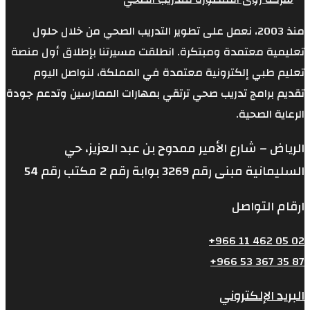
منصة
 جودة