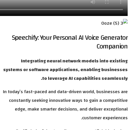
S
syste
In to
con